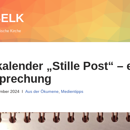
 SELK
rische Kirche
alender „Stille Post“ – 
prechung
mber 2024
Aus der Ökumene
,
Medientipps