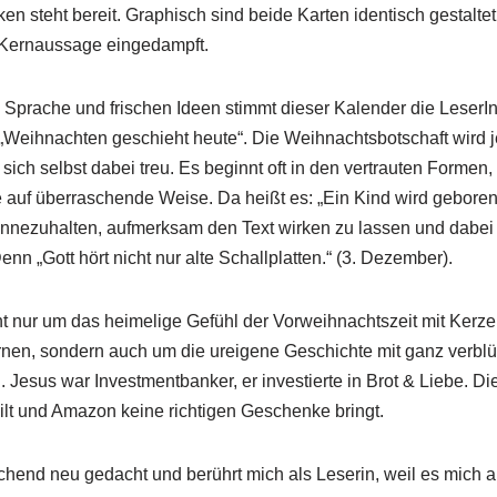
ken steht bereit. Graphisch sind beide Karten identisch gestaltet
ie Kernaussage eingedampft.
n Sprache und frischen Ideen stimmt dieser Kalender die Leser
„Weihnachten geschieht heute“. Die Weihnachtsbotschaft wird j
 sich selbst dabei treu. Es beginnt oft in den vertrauten Formen,
e auf überraschende Weise. Da heißt es: „Ein Kind wird gebore
, innezuhalten, aufmerksam den Text wirken zu lassen und dabei 
nn „Gott hört nicht nur alte Schallplatten.“ (3. Dezember).
t nur um das heimelige Gefühl der Vorweihnachtszeit mit Kerze
rnen, sondern auch um die ureigene Geschichte mit ganz verbl
esus war Investmentbanker, er investierte in Brot & Liebe. Di
eilt und Amazon keine richtigen Geschenke bringt.
chend neu gedacht und berührt mich als Leserin, weil es mich an