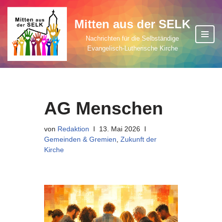
Mitten aus der SELK
Zum
Inhalt
Nachrichten für die Selbständige
Evangelisch-Lutherische Kirche
springen
AG Menschen
von
Redaktion
13. Mai 2026
Gemeinden & Gremien
,
Zukunft der
Kirche