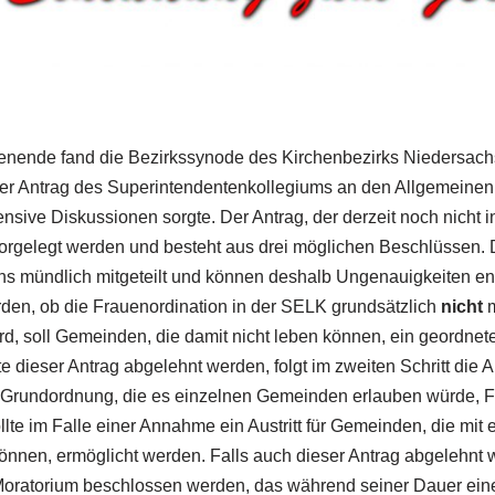
ende fand die Bezirkssynode des Kirchenbezirks Niedersac
anter Antrag des Superintendentenkollegiums an den Allgemeinen
ensive Diskussionen sorgte. Der Antrag, der derzeit noch nicht in
vorgelegt werden und besteht aus drei möglichen Beschlüssen. 
s mündlich mitgeteilt und können deshalb Ungenauigkeiten ent
den, ob die Frauenordination in der SELK grundsätzlich
nicht
m
 soll Gemeinden, die damit nicht leben können, ein geordneter 
te dieser Antrag abgelehnt werden, folgt im zweiten Schritt die
Grundordnung, die es einzelnen Gemeinden erlauben würde, Fr
ollte im Falle einer Annahme ein Austritt für Gemeinden, die mi
nnen, ermöglicht werden. Falls auch dieser Antrag abgelehnt wür
 Moratorium beschlossen werden, das während seiner Dauer eine