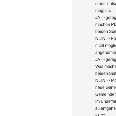
einen Ents
möglich.
JA -> gereg
machen Pfa
beiden Sei
NEIN -> Fo
nicht mögl
angenomm
JA -> gereg
Was machen
beiden Sei
NEIN -> Mo
neue Gener
Gemeinden 
Im Endeffe
zu entgehe
Kurz: