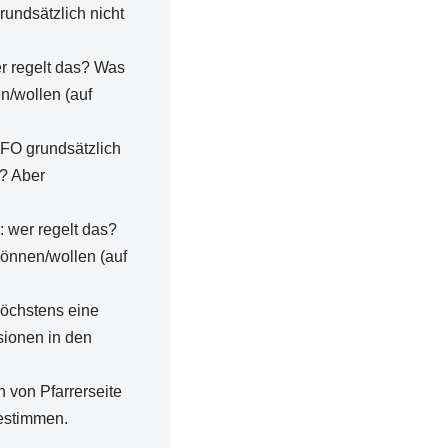
undsätzlich nicht
er regelt das? Was
n/wollen (auf
FO grundsätzlich
O? Aber
: wer regelt das?
önnen/wollen (auf
höchstens eine
ionen in den
 von Pfarrerseite
bestimmen.