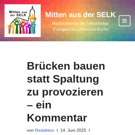
Mitten aus der SELK
Zum
Inhalt
Nachrichten für die Selbständige
Evangelisch-Lutherische Kirche
springen
Brücken bauen
statt Spaltung
zu provozieren
– ein
Kommentar
von
Redaktion
14. Juni 2025