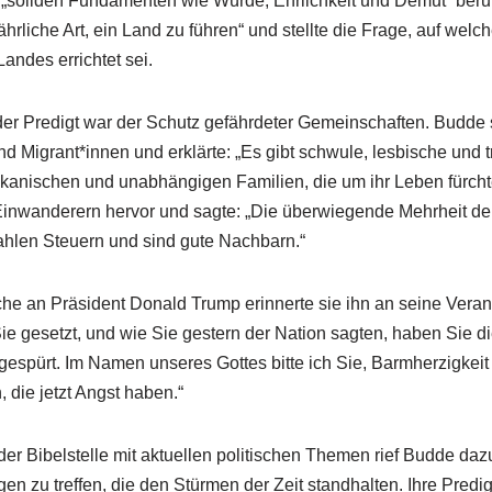
f „soliden Fundamenten wie Würde, Ehrlichkeit und Demut“ ber
ährliche Art, ein Land zu führen“ und stellte die Frage, auf we
andes errichtet sei.
der Predigt war der Schutz gefährdeter Gemeinschaften. Budde 
Migrant*innen und erklärte: „Es gibt schwule, lesbische und t
kanischen und unabhängigen Familien, die um ihr Leben fürcht
 Einwanderern hervor und sagte: „Die überwiegende Mehrheit de
zahlen Steuern und sind gute Nachbarn.“
ache an Präsident Donald Trump erinnerte sie ihn an seine Veran
Sie gesetzt, und wie Sie gestern der Nation sagten, haben Sie
gespürt. Im Namen unseres Gottes bitte ich Sie, Barmherzigkei
die jetzt Angst haben.“
er Bibelstelle mit aktuellen politischen Themen rief Budde dazu
n zu treffen, die den Stürmen der Zeit standhalten. Ihre Predigt