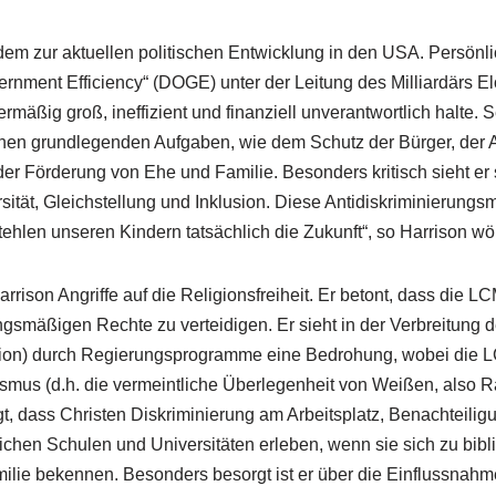
dem zur aktuellen politischen Entwicklung in den USA. Persönli
rnment Efficiency“ (DOGE) unter der Leitung des Milliardärs El
mäßig groß, ineffizient und finanziell unverantwortlich halte. 
inen grundlegenden Aufgaben, wie dem Schutz der Bürger, der 
er Förderung von Ehe und Familie. Besonders kritisch sieht e
sität, Gleichstellung und Inklusion. Diese Antidiskriminierun
ehlen unseren Kindern tatsächlich die Zukunft“, so Harrison wör
rrison Angriffe auf die Religionsfreiheit. Er betont, dass die LC
ngsmäßigen Rechte zu verteidigen. Er sieht in der Verbreitung 
clusion) durch Regierungsprogramme eine Bedrohung, wobei die
s (d.h. die vermeintliche Überlegenheit von Weißen, also Rassismus
t, dass Christen Diskriminierung am Arbeitsplatz, Benachteiligu
ichen Schulen und Universitäten erleben, wenn sie sich zu bibl
ilie bekennen. Besonders besorgt ist er über die Einflussnahm