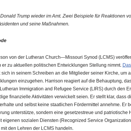
t Donald Trump wieder im Amt. Zwei Beispiele für Reaktionen 
räsidenten und seine Maßnahmen.
ode
ison von der Lutheran Church—Missouri Synod (LCMS) veröffen
m er zu aktuellen politischen Entwicklungen Stellung nimmt.
Das 
sich in seinem Schreiben an die Mitglieder seiner Kirche, um a
cklungen einzugehen. Harrison reagiert auf die Behauptung, das
Lutheran Immigration and Refugee Service (LIRS) durch den Erh
ige finanzielle Aktivitäten verwickelt seien. Er stellt klar, dass
rhalte und selbst keine staatlichen Fördermittel annehme. Er 
rung unterstütze, sondern eine gesetzestreue und patriotische H
mit eigenen sozialen Diensten (Recognized Service Organizati
 mit den Lehren der LCMS handeln.