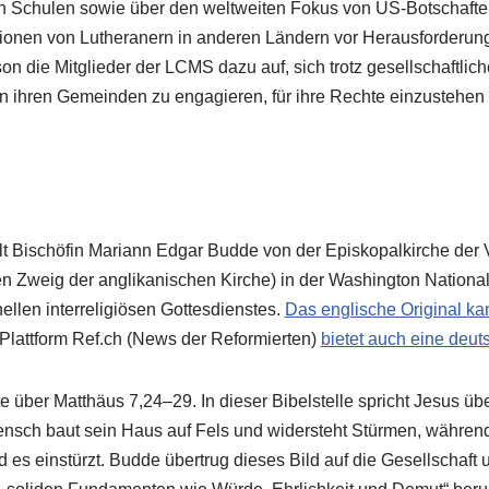
chen Schulen sowie über den weltweiten Fokus von US-Botscha
llionen von Lutheranern in anderen Ländern vor Herausforderung
on die Mitglieder der LCMS dazu auf, sich trotz gesellschaftlich
n ihren Gemeinden zu engagieren, für ihre Rechte einzustehen
t Bischöfin Mariann Edgar Budde von der Episkopalkirche der 
 Zweig der anglikanischen Kirche) in der Washington National
ellen interreligiösen Gottesdienstes.
Das englische Original ka
lattform Ref.ch (News der Reformierten)
bietet auch eine deu
e über Matthäus 7,24–29. In dieser Bibelstelle spricht Jesus üb
nsch baut sein Haus auf Fels und widersteht Stürmen, während
d es einstürzt. Budde übertrug dieses Bild auf die Gesellschaft 