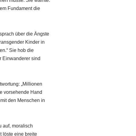
uhen müsse. Sie warnte:
lchem Fundament die
sprach über die Ängste
ransgender Kinder in
en.“ Sie hob die
r Einwanderer sind
twortung: „Millionen
 die vorsehende Hand
t mit den Menschen in
 auf, moralisch
 löste eine breite