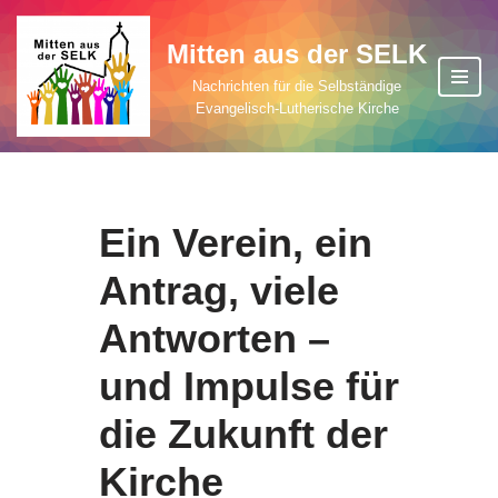
Mitten aus der SELK
Zum
Inhalt
Nachrichten für die Selbständige
Evangelisch-Lutherische Kirche
springen
Ein Verein, ein
Antrag, viele
Antworten –
und Impulse für
die Zukunft der
Kirche