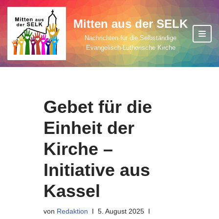
Mitten aus der SELK
Zum
Inhalt
Nachrichten für die Selbständige
Evangelisch-Lutherische Kirche
springen
Gebet für die
Einheit der
Kirche –
Initiative aus
Kassel
von
Redaktion
5. August 2025