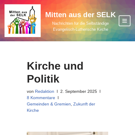
Mitten aus der SELK
Zum
Inhalt
Nachrichten für die Selbständige
Evangelisch-Lutherische Kirche
springen
Kirche und
Politik
von
Redaktion
2. September 2025
8 Kommentare
Gemeinden & Gremien
,
Zukunft der
Kirche