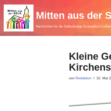
Mitten aus der
Zum
Inhalt
Nachrichten für die Selbständige Evangelisch-Luthe
springen
Kleine G
Kirchen
von
Redaktion
10. Mai 