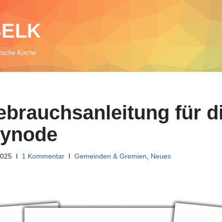
 SELK
rische Kirche
ebrauchsanleitung für d
synode
2025
1 Kommentar
Gemeinden & Gremien
,
Neues