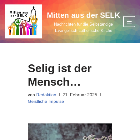
Mitten aus der SELK
Zum
Inhalt
Nachrichten für die Selbständige
Evangelisch-Lutherische Kirche
springen
Selig ist der
Mensch…
von
Redaktion
21. Februar 2025
Geistliche Impulse