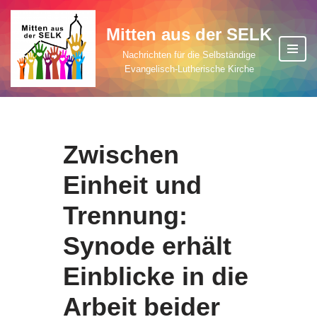
Mitten aus der SELK
Zum
Inhalt
Nachrichten für die Selbständige
Evangelisch-Lutherische Kirche
springen
Zwischen
Einheit und
Trennung:
Synode erhält
Einblicke in die
Arbeit beider