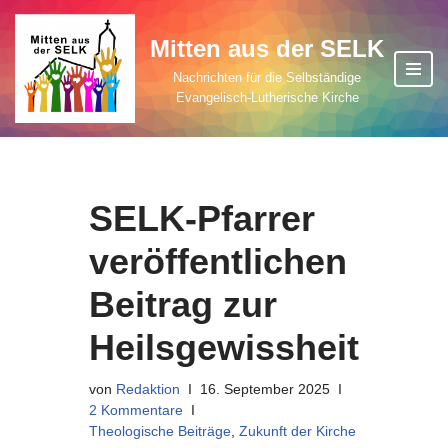
Mitten aus der SELK
Zum
Inhalt
Nachrichten für die Selbständige
Evangelisch-Lutherische Kirche
springen
SELK-Pfarrer
veröffentlichen
Beitrag zur
Heilsgewissheit
von
Redaktion
16. September 2025
2 Kommentare
Theologische Beiträge
,
Zukunft der Kirche