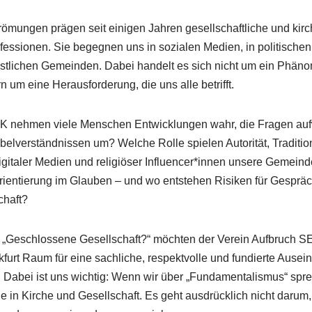
ömungen prägen seit einigen Jahren gesellschaftliche und kirc
fessionen. Sie begegnen uns in sozialen Medien, in politisc
stlichen Gemeinden. Dabei handelt es sich nicht um ein Phän
 um eine Herausforderung, die uns alle betrifft.
K nehmen viele Menschen Entwicklungen wahr, die Fragen auf
ibelverständnissen um? Welche Rolle spielen Autorität, Tradit
digitaler Medien und religiöser Influencer*innen unsere Gemein
ientierung im Glauben – und wo entstehen Risiken für Gespräch
chaft?
g „Geschlossene Gesellschaft?“ möchten der Verein Aufbruch S
kfurt Raum für eine sachliche, respektvolle und fundierte Ausei
 Dabei ist uns wichtig: Wenn wir über „Fundamentalismus“ spr
 in Kirche und Gesellschaft. Es geht ausdrücklich nicht daru