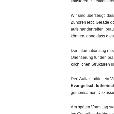
kritisieren, zu etiketti
Wir sind überzeugt, da
Zuhören lebt. Gerade d
aufeinandertreffen, br
können, ohne dass dies 
Der Informationstag mö
Orientierung für den p
kirchlichen Strukturen 
Den Auftakt bildet ein V
Evangelisch-lutheris
gemeinsamen Diskussion
Am späten Vormittag st
ins Gespräch darüber z