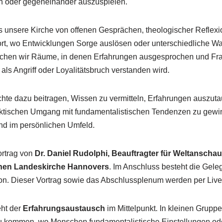
eren oder gegeneinander auszuspielen.
ss unsere Kirche von offenen Gesprächen, theologischer Reflex
ort, wo Entwicklungen Sorge auslösen oder unterschiedliche
auchen wir Räume, in denen Erfahrungen ausgesprochen und Fra
als Angriff oder Loyalitätsbruch verstanden wird.
chte dazu beitragen, Wissen zu vermitteln, Erfahrungen auszut
raktischen Umgang mit fundamentalistischen Tendenzen zu gewi
und im persönlichen Umfeld.
ortrag von
Dr. Daniel Rudolphi, Beauftragter für Weltanscha
chen Landeskirche Hannovers
. Im Anschluss besteht die Gele
. Dieser Vortrag sowie das Abschlussplenum werden per Live
eht der
Erfahrungsaustausch
im Mittelpunkt. In kleinen Gruppe
u kommen, wo Menschen fundamentalistische Einstellungen ode