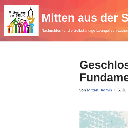
Mitten aus der
Zum
Inhalt
Nachrichten für die Selbständige Evangelisch-Luthe
springen
Geschlos
Fundamen
von
Mitten_Admin
6. Jul