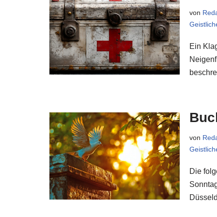
von
Reda
Geistlic
Ein Kla
Neigenf
beschre
Buc
von
Reda
Geistlic
Die fol
Sonntag
Düsseld