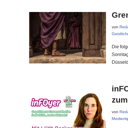
Gre
von
Reda
Geistlic
Die fol
Sonntag
Düsseld
inFO
zum
von
Reda
Medienti