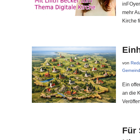
inFOyer
mehr Au
Kirche 
Einh
von
Reda
Gemeind
Ein off
an die 
Veröffe
Für 