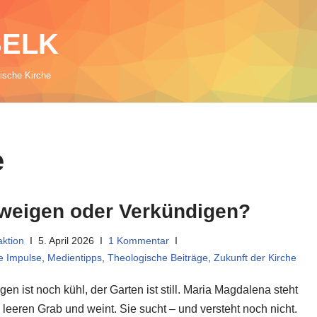
 SELK
rische Kirche
e
weigen oder Verkündigen?
ktion
5. April 2026
1 Kommentar
he Impulse
,
Medientipps
,
Theologische Beiträge
,
Zukunft der Kirche
en ist noch kühl, der Garten ist still. Maria Magdalena steht
 leeren Grab und weint. Sie sucht – und versteht noch nicht.