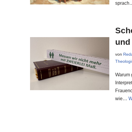
sprac
Sch
und
von
Reda
Theologi
Warum g
Interpr
Fraueno
wie…
W