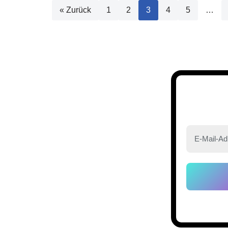
« Zurück
1
2
3
4
5
…