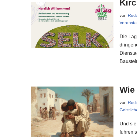
Kir
von
Reda
Veransta
Die Lag
dringen
Diensta
Bauste
Wie 
von
Reda
Geistlic
Und sie
fuhren s