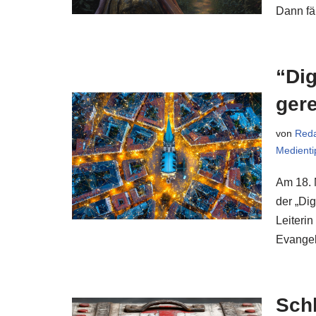
Dann fä
“Dig
gere
von
Reda
Medienti
Am 18. 
der „Di
Leiteri
Evangel
Schl